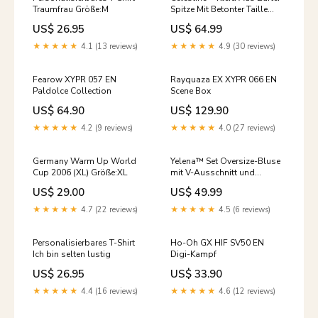
Traumfrau Größe:M
Spitze Mit Betonter Taille
Femme
US$ 26.95
US$ 64.99
★★★★★
4.1 (13 reviews)
★★★★★
4.9 (30 reviews)
Fearow XYPR 057 EN
Rayquaza EX XYPR 066 EN
Paldolce Collection
Scene Box
US$ 64.90
US$ 129.90
★★★★★
4.2 (9 reviews)
★★★★★
4.0 (27 reviews)
Germany Warm Up World
Yelena™ Set Oversize-Bluse
Cup 2006 (XL) Größe:XL
mit V-Ausschnitt und
minimalistische Shorts 0128
US$ 29.00
US$ 49.99
★★★★★
4.7 (22 reviews)
★★★★★
4.5 (6 reviews)
Personalisierbares T-Shirt
Ho-Oh GX HIF SV50 EN
Ich bin selten lustig
Digi-Kampf
US$ 26.95
US$ 33.90
★★★★★
4.4 (16 reviews)
★★★★★
4.6 (12 reviews)