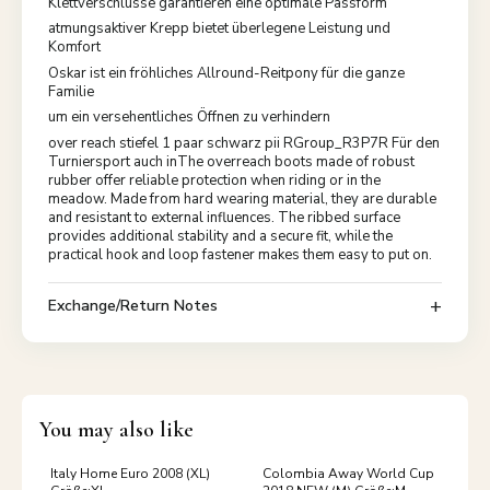
Klettverschlüsse garantieren eine optimale Passform
atmungsaktiver Krepp bietet überlegene Leistung und
Komfort
Oskar ist ein fröhliches Allround-Reitpony für die ganze
Familie
um ein versehentliches Öffnen zu verhindern
over reach stiefel 1 paar schwarz pii RGroup_R3P7R Für den
Turniersport auch inThe overreach boots made of robust
rubber offer reliable protection when riding or in the
meadow. Made from hard wearing material, they are durable
and resistant to external influences. The ribbed surface
provides additional stability and a secure fit, while the
practical hook and loop fastener makes them easy to put on.
Exchange/Return Notes
You may also like
Italy Home Euro 2008 (XL)
Colombia Away World Cup