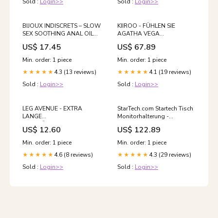
Sold :
Login>>
Sold :
Login>>
BIJOUX INDISCRETS – SLOW
KIIROO - FÜHLEN SIE
SEX SOOTHING ANAL OIL
AGATHA VEGA
15 ML DOLCE VITA
MASTURBADOR STARS
US$ 17.45
US$ 67.89
COLLECTION Einweg
Min. order: 1 piece
Min. order: 1 piece
4.3 (13 reviews)
4.1 (19 reviews)
★★★★★
★★★★★
Sold :
Login>>
Sold :
Login>>
LEG AVENUE - EXTRA
StarTech.com Startech Tisch
LANGE
Monitorhalterung -
ARMWÄRMERHANDSCHUHE
Ergonomischer VESA
US$ 12.60
US$ 122.89
MIT BLUMENSPITZE,
Monitorarm - Bildschirm bis
SCHWARZ
32" und 9 kg - voll
Min. order: 1 piece
Min. order: 1 piece
Strumpfhalterгürtel
beweglich,
4.6 (8 reviews)
4.3 (29 reviews)
★★★★★
höhenverstellbar,
★★★★★
schwenkbar - Aluminium -
Sold :
Login>>
Sold :
Login>>
C-Klemme/Durchführung
(ARMPIVOTHD) Zubehör
Netzwerkkameras