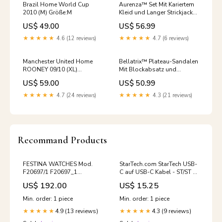
Brazil Home World Cup
Aurenza™ Set Mit Kariertem
2010 (M) Größe:M
Kleid und Langer Strickjacke
Größe:3XL
US$ 49.00
US$ 56.99
★★★★★
4.6 (12 reviews)
★★★★★
4.7 (6 reviews)
Manchester United Home
Bellatrix™ Plateau-Sandalen
ROONEY 09/10 (XL)
Mit Blockabsatz und
Größe:XL
Verstellbaren Riemen march-
US$ 59.00
US$ 50.99
4
★★★★★
4.7 (24 reviews)
★★★★★
4.3 (21 reviews)
Recommand Products
FESTINA WATCHES Mod.
StarTech.com StarTech USB-
F20697/1 F20697_1
C auf USB-C Kabel - ST/ST -
Armbanduhr Küken Kostüm
1m - USB 3.0 (5 Gbit/s)
US$ 192.00
US$ 15.25
Farbband
Min. order: 1 piece
Min. order: 1 piece
4.9 (13 reviews)
4.3 (9 reviews)
★★★★★
★★★★★