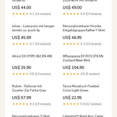
Größe:XL
2018 NEW (M) Größe:M
US$ 44.00
US$ 49.00
★★★★★
4.1 (16 reviews)
★★★★★
4.9 (20 reviews)
Julian - Luxe polo mit langen
Personalisierbarer Hoodie
ärmeln us-push-fp
Entgeldgruppe Kaffee T-Shirt
US$ 45.99
US$ 46.95
★★★★★
4.7 (14 reviews)
★★★★★
4.3 (10 reviews)
Absol EX XYPR 062 EN 40K
MRayquaza EX ROS 076 EN
Zustand:Near Mint
US$ 25.90
US$ 104.90
★★★★★
4.8 (10 reviews)
★★★★★
4.8 (5 reviews)
Ruben - Pullover mit
Tasse Moralisch Flexibel
Quarter-Zip Farbe:Grau
Color:Light Green
US$ 57.99
US$ 22.95
★★★★★
4.3 (19 reviews)
★★★★★
5.0 (12 reviews)
Personalisierbares T-Shirt
Celestine™ Kleid Aus Zarter