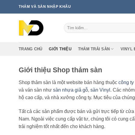
Bỏ
THẢM VÀ SÀN NHẬP KHẨU
qua
nội
Tìm
dung
kiếm:
TRANG CHỦ
GIỚI THIỆU
THẢM TRẢI SÀN
VINYL 
Giới thiệu Shop thảm sàn
Shop thảm sàn là một website bán hàng thuộc
công ty
và ván sàn như
sàn nhựa giả gỗ
,
sàn Vinyl
. Các nhóm
hộ cao cấp, và nhà xưởng công ty. Mục tiêu của chúng t
Tất cả các sản phẩm được bán và gửi trực tiếp từ cửa 
Nam. Ngoài việc cung cấp vật tư, chúng tôi có cung cấp
trải nghiệm tốt nhất đến cho khách hàng.