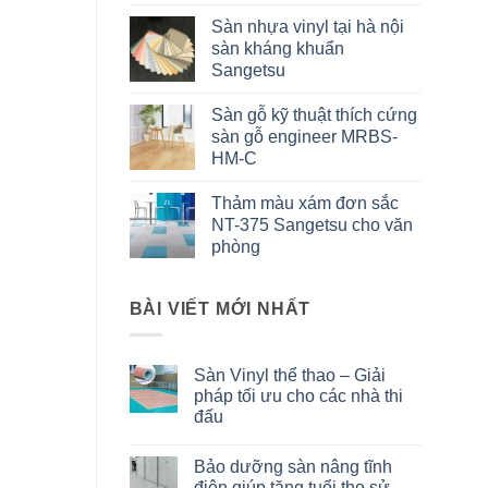
Sàn nhựa vinyl tại hà nội
sàn kháng khuẩn
Sangetsu
Sàn gỗ kỹ thuật thích cứng
sàn gỗ engineer MRBS-
HM-C
Thảm màu xám đơn sắc
NT-375 Sangetsu cho văn
phòng
BÀI VIẾT MỚI NHẤT
Sàn Vinyl thể thao – Giải
pháp tối ưu cho các nhà thi
đấu
Không
có
Bảo dưỡng sàn nâng tĩnh
bình
luận
điện giúp tăng tuổi thọ sử