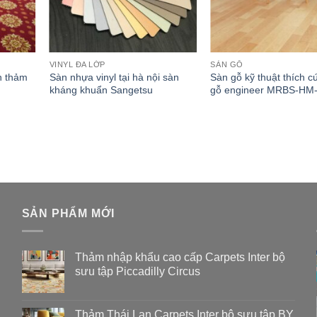
VINYL ĐA LỚP
SÀN GỖ
n thảm
Sàn nhựa vinyl tại hà nội sàn
Sàn gỗ kỹ thuật thích 
kháng khuẩn Sangetsu
gỗ engineer MRBS-HM
SẢN PHẨM MỚI
Thảm nhập khẩu cao cấp Carpets Inter bộ
sưu tập Piccadilly Circus
Thảm Thái Lan Carpets Inter bộ sưu tập BY