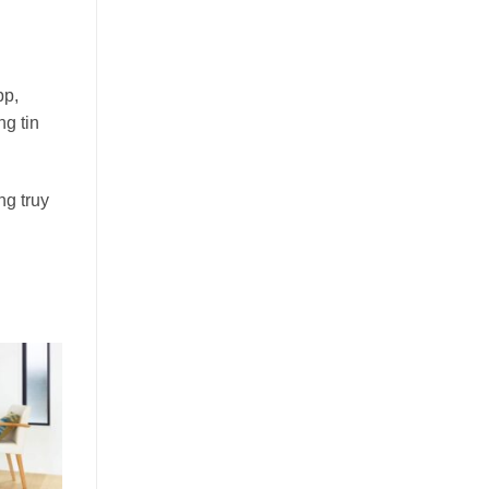
pp,
ng tin
ng truy