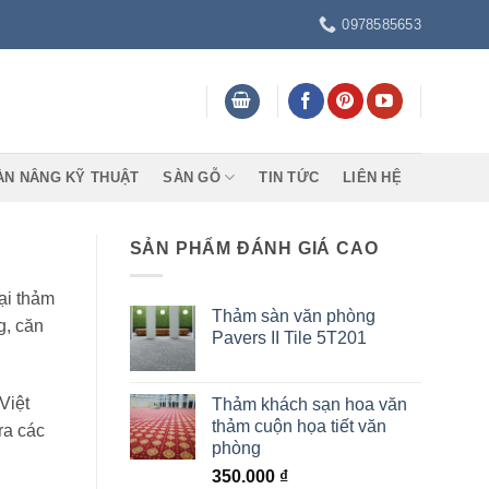
0978585653
ÀN NÂNG KỸ THUẬT
SÀN GỖ
TIN TỨC
LIÊN HỆ
SẢN PHẨM ĐÁNH GIÁ CAO
ại thảm
Thảm sàn văn phòng
g, căn
Pavers II Tile 5T201
Việt
Thảm khách sạn hoa văn
thảm cuộn họa tiết văn
ra các
phòng
350.000
₫