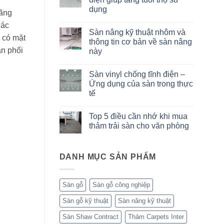
ở
dụng
Sàn
hãng
Vinyl
Không
thể
Các
có
thao
Sàn nâng kỹ thuật nhôm và
bình
–
 có mặt
luận
thông tin cơ bản về sàn nâng
Giải
ở
pháp
ân phối
này
Bảo
tối
dưỡng
ưu
Không
sàn
cho
có
nâng
Sàn vinyl chống tĩnh điện –
các
bình
tĩnh
nhà
luận
Ứng dụng của sàn trong thực
điện
ở
thi
giúp
tế
Sàn
đấu
tăng
nâng
tuổi
Không
kỹ
thọ
có
thuật
Top 5 điều cần nhớ khi mua
sử
bình
nhôm
dụng
luận
thảm trải sàn cho văn phòng
và
ở
thông
Sàn
Không
tin
vinyl
có
cơ
chống
bình
bản
tĩnh
DANH MỤC SẢN PHẨM
luận
về
điện
ở
sàn
–
Top
nâng
Ứng
5
này
dụng
điều
Sàn gỗ
Sàn gỗ công nghiệp
của
cần
sàn
nhớ
Sàn gỗ kỹ thuật
Sàn nâng kỹ thuật
trong
khi
thực
mua
tế
thảm
Sàn Shaw Contract
Thảm Carpets Inter
trải