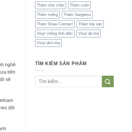
sàn
Thảm chùi chân
Thảm cuộn
cho
văn
phòng
Thảm miếng
Thảm Sangetsu
Thảm Shaw Contract
Thảm trải sàn
Vinyl chống tĩnh điện
Vinyl đa lớp
Vinyl đơn lớp
TÌM KIẾM SẢN PHẨM
ành nghề
dựa trên
tôi sẽ
ietnam
heo dõi
ành