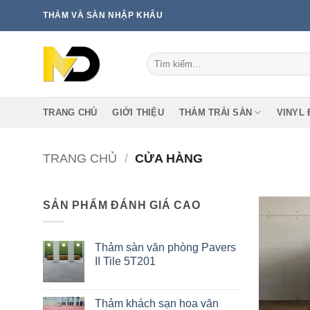
Bỏ
THẢM VÀ SÀN NHẬP KHẨU
qua
nội
Tìm
dung
kiếm:
TRANG CHỦ
GIỚI THIỆU
THẢM TRẢI SÀN
VINYL 
TRANG CHỦ
/
CỬA HÀNG
SẢN PHẨM ĐÁNH GIÁ CAO
Thảm sàn văn phòng Pavers
II Tile 5T201
Thảm khách sạn hoa văn