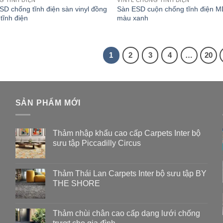
SD chống tĩnh điện sàn vinyl đồng
Sàn ESD cuộn chống tĩnh điện 
tĩnh điện
màu xanh
1
2
3
4
…
20
SẢN PHẨM MỚI
Thảm nhập khẩu cao cấp Carpets Inter bộ
sưu tập Piccadilly Circus
Thảm Thái Lan Carpets Inter bộ sưu tập BY
THE SHORE
Thảm chùi chân cao cấp dạng lưới chống