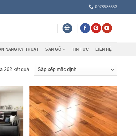
0978585653
ÀN NÂNG KỸ THUẬT
SÀN GỖ
TIN TỨC
LIÊN HỆ
ủa 262 kết quả