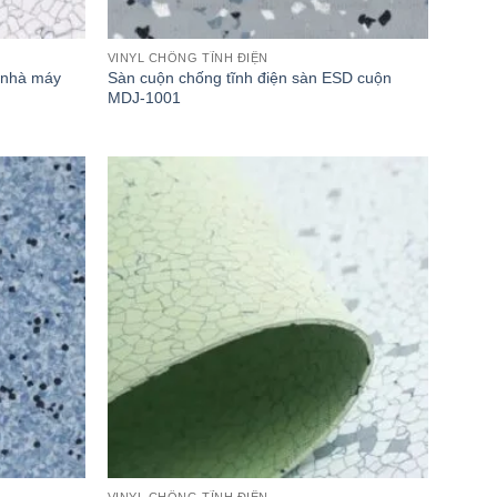
VINYL CHỐNG TĨNH ĐIỆN
 nhà máy
Sàn cuộn chống tĩnh điện sàn ESD cuộn
MDJ-1001
VINYL CHỐNG TĨNH ĐIỆN