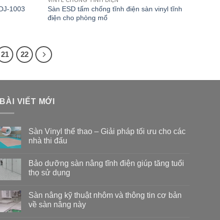
MDJ-1003
Sàn ESD tấm chống tĩnh điện sàn vinyl tĩnh
điện cho phòng mổ
21
22
BÀI VIẾT MỚI
Sàn Vinyl thể thao – Giải pháp tối ưu cho các
nhà thi đấu
Không
có
Bảo dưỡng sàn nâng tĩnh điện giúp tăng tuổi
bình
luận
thọ sử dụng
ở
Sàn
Không
Vinyl
có
Sàn nâng kỹ thuật nhôm và thông tin cơ bản
thể
bình
thao
luận
về sàn nâng này
–
ở
Giải
Bảo
Không