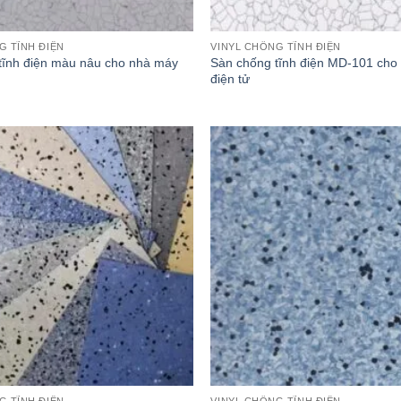
G TĨNH ĐIỆN
VINYL CHỐNG TĨNH ĐIỆN
tĩnh điện màu nâu cho nhà máy
Sàn chống tĩnh điện MD-101 cho
điện tử
G TĨNH ĐIỆN
VINYL CHỐNG TĨNH ĐIỆN