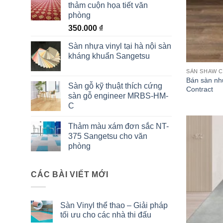
thảm cuộn họa tiết văn
phòng
350.000
₫
Sàn nhựa vinyl tại hà nội sàn
kháng khuẩn Sangetsu
SÀN SHAW 
Bán sàn nhự
Sàn gỗ kỹ thuật thích cứng
Contract
sàn gỗ engineer MRBS-HM-
C
Thảm màu xám đơn sắc NT-
375 Sangetsu cho văn
phòng
CÁC BÀI VIẾT MỚI
Sàn Vinyl thể thao – Giải pháp
tối ưu cho các nhà thi đấu