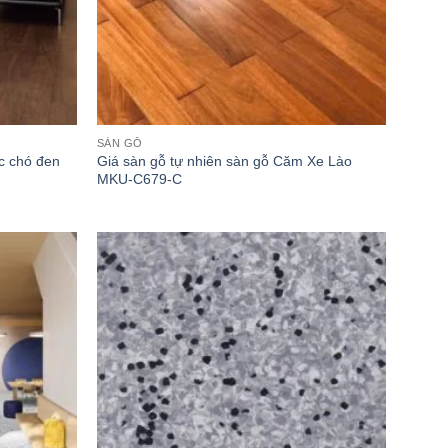
SÀN GỖ
óc chó đen
Giá sàn gỗ tự nhiên sàn gỗ Căm Xe Lào
MKU-C679-C