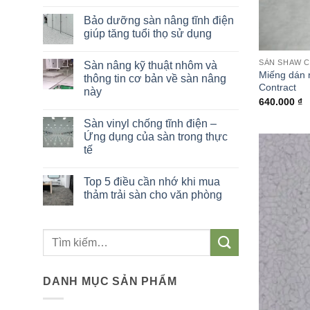
Không
có
Bảo dưỡng sàn nâng tĩnh điện
bình
luận
giúp tăng tuổi thọ sử dụng
ở
Sàn
Không
Vinyl
có
SÀN SHAW 
Sàn nâng kỹ thuật nhôm và
thể
bình
Miếng dán 
thao
luận
thông tin cơ bản về sàn nâng
–
ở
Contract
này
Giải
Bảo
640.000
₫
pháp
dưỡng
Không
tối
sàn
có
ưu
nâng
Sàn vinyl chống tĩnh điện –
bình
cho
tĩnh
luận
Ứng dụng của sàn trong thực
các
điện
ở
nhà
giúp
tế
Sàn
thi
tăng
nâng
đấu
tuổi
Không
kỹ
thọ
có
thuật
Top 5 điều cần nhớ khi mua
sử
bình
nhôm
dụng
luận
thảm trải sàn cho văn phòng
và
ở
thông
Sàn
Không
tin
vinyl
có
cơ
chống
bình
bản
Tìm
tĩnh
luận
về
điện
ở
sàn
kiếm:
–
Top
nâng
Ứng
5
này
dụng
điều
DANH MỤC SẢN PHẨM
của
cần
sàn
nhớ
trong
khi
thực
mua