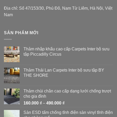
Địa chỉ: Số 47/153/30, Phú Đô, Nam Từ Liêm, Hà Nội, Việt
Nam
SẢN PHẨM MỚI
Thảm nhập khẩu cao cấp Carpets Inter bộ sưu
tập Piccadilly Circus
Thảm Thái Lan Carpets Inter bộ sưu tập BY
THE SHORE
Thảm chùi chân cao cấp dạng lưới chống trượt
cho gia đình
Khoảng
160.000
₫
–
490.000
₫
giá:
Sàn ESD tấm chống tĩnh điện sàn vinyl tĩnh điện
từ