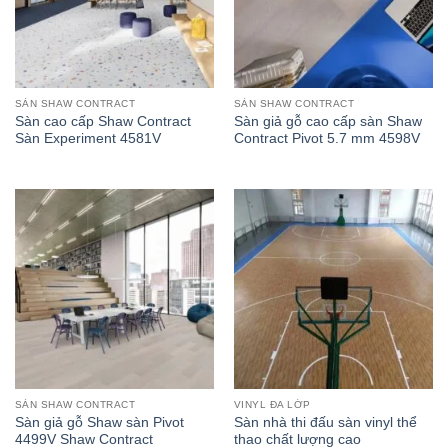
SÀN SHAW CONTRACT
SÀN SHAW CONTRACT
Sàn cao cấp Shaw Contract
Sàn giả gỗ cao cấp sàn Shaw
Sàn Experiment 4581V
Contract Pivot 5.7 mm 4598V
SÀN SHAW CONTRACT
VINYL ĐA LỚP
Sàn giả gỗ Shaw sàn Pivot
Sàn nhà thi đấu sàn vinyl thể
4499V Shaw Contract
thao chất lượng cao