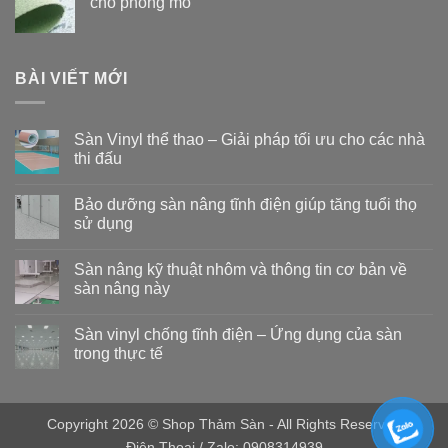
cho phòng mổ
160.000 ₫
đến
490.000 ₫
BÀI VIẾT MỚI
Sàn Vinyl thể thao – Giải pháp tối ưu cho các nhà
thi đấu
Không
có
Bảo dưỡng sàn nâng tĩnh điện giúp tăng tuổi thọ
bình
luận
sử dụng
ở
Sàn
Không
Vinyl
có
Sàn nâng kỹ thuật nhôm và thông tin cơ bản về
thể
bình
thao
luận
sàn nâng này
–
ở
Giải
Bảo
Không
pháp
dưỡng
có
Sàn vinyl chống tĩnh điện – Ứng dụng của sàn
tối
sàn
bình
ưu
nâng
luận
trong thực tế
cho
tĩnh
ở
các
điện
Sàn
Không
nhà
giúp
nâng
có
thi
tăng
kỹ
bình
đấu
tuổi
thuật
luận
Copyright 2026 © Shop Thảm Sàn - All Rights Reserved
thọ
nhôm
ở
sử
và
Sàn
Điện Thoại / Zalo: 0908314939