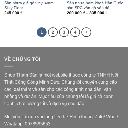
Sàn nhựa giả gỗ vinyl 4mm
Sàn nhựa hèm khoá Hàn Quốc
Silky Floor
sàn SPC vân gỗ vân đá
Khoảng
245.000
₫
260.000
₫
–
335.000
₫
giá:
từ
260.000 ₫
đến
335.000 ₫
1
2
3
4
VỀ CHÚNG TÔI
Shop Thảm Sàn là một website thuộc
công ty TNHH Nội
Thất Công Cộng Minh Đức
. Chúng tôi chuyên cung cấp
các loại thảm và sàn cho các công trình nhà dân, văn
phòng và dự án. Mục tiêu của chúng tôi là giá cả cạnh
tranh, chất lượng tốt và dịch vụ chu đáo.
Mọi yêu cầu xin vui lòng liên hệ: Điện thoại / Zalo/ Viber/
Whatapp: 0978585653