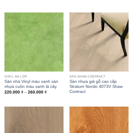
VINYL ĐA LỚP
SÀN SHAW CONTRACT
Sàn nhà Vinyl màu xanh sàn
Sàn nhựa giả gỗ cao cấp
nhựa cuộn màu xanh lá cây
Stratum Nordic 4073V Shaw
Contract
Khoảng
220.000
₫
–
260.000
₫
giá:
từ
220.000 ₫
đến
260.000 ₫