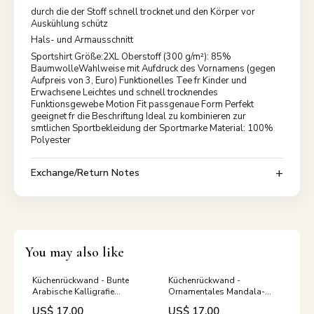
durch die der Stoff schnell trocknet und den Körper vor
Auskühlung schütz
Hals- und Armausschnitt
Sportshirt Größe:2XL Oberstoff (300 g/m²): 85%
BaumwolleWahlweise mit Aufdruck des Vornamens (gegen
Aufpreis von 3, Euro) Funktionelles Tee fr Kinder und
Erwachsene Leichtes und schnell trocknendes
Funktionsgewebe Motion Fit passgenaue Form Perfekt
geeignet fr die Beschriftung Ideal zu kombinieren zur
smtlichen Sportbekleidung der Sportmarke Material: 100%
Polyester
Exchange/Return Notes
You may also like
Küchenrückwand - Bunte
Küchenrückwand -
Arabische Kalligrafie
Ornamentales Mandala-
Dekoration Erfrischendes
Muster in Beige kiefer
US$ 17.00
US$ 17.00