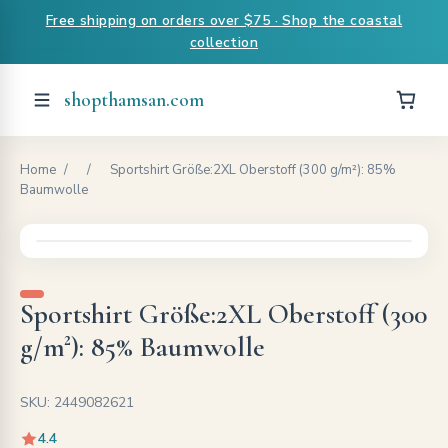
Free shipping on orders over $75 · Shop the coastal
collection
shopthamsan.com
Home
/
/
Sportshirt Größe:2XL Oberstoff (300 g/m²): 85%
Baumwolle
Sportshirt Größe:2XL Oberstoff (300
g/m²): 85% Baumwolle
SKU: 2449082621
4.4