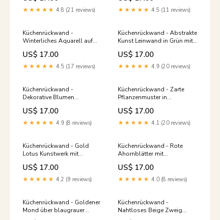
Getränk
★★★★★
4.8 (21 reviews)
★★★★★
4.5 (11 reviews)
Küchenrückwand -
Küchenrückwand - Abstrakte
Winterliches Aquarell auf
Kunst Leinwand in Grün mit
Erdton-Hintergrund
Goldakzenten Pastellblauer
US$ 17.00
US$ 17.00
Hintergrundstruktur
Hintergrund
★★★★★
4.5 (17 reviews)
★★★★★
4.9 (20 reviews)
Küchenrückwand -
Küchenrückwand - Zarte
Dekorative Blumen
Pflanzenmuster in
Tapetenillustration
Pastellfarben KR-002444
US$ 17.00
US$ 17.00
Nachtblau Braut am Strand
★★★★★
4.9 (8 reviews)
★★★★★
4.1 (20 reviews)
Küchenrückwand - Gold
Küchenrückwand - Rote
Lotus Kunstwerk mit
Ahornblätter mit
dunklem Hintergrund
Wolkenmuster KR-000678
US$ 17.00
US$ 17.00
Gourmet-Illustration
★★★★★
4.2 (9 reviews)
★★★★★
4.0 (8 reviews)
Küchenrückwand - Goldener
Küchenrückwand -
Mond über blaugrauer
Nahtloses Beige Zweig
Abstraktlandschaft KR-
Illustrationsmuster