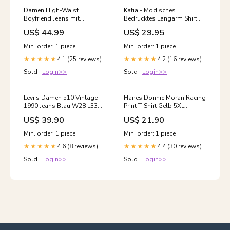
Damen High-Waist
Katia - Modisches
Boyfriend Jeans mit
Bedrucktes Langarm Shirt
klassischem Schnitt und
Mit V-Ausschnitt Größe:M
US$ 44.99
US$ 29.95
Knopfdetails Größe:28
Min. order: 1 piece
Min. order: 1 piece
4.1 (25 reviews)
4.2 (16 reviews)
★★★★★
★★★★★
Sold :
Login>>
Sold :
Login>>
Levi's Damen 510 Vintage
Hanes Donnie Moran Racing
1990 Jeans Blau W28 L33
Print T-Shirt Gelb 5XL
Gildan
Ttitle:Default Title
US$ 39.90
US$ 21.90
Min. order: 1 piece
Min. order: 1 piece
4.6 (8 reviews)
4.4 (30 reviews)
★★★★★
★★★★★
Sold :
Login>>
Sold :
Login>>