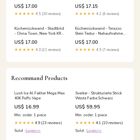
goldfarbenen Akzenten
US$ 17.00
US$ 17.15
Landleben
★★★★★
4.5 (30 reviews)
★★★★★
4.2 (6 reviews)
Küchenrückwand - Stadtbild
Küchenrückwand - Terazzo
- China Town, New York KR-
Stein Textur - Nahaufnahme
002244
KR-002361
US$ 17.00
US$ 17.00
★★★★★
4.0 (21 reviews)
★★★★★
4.5 (7 reviews)
Recommand Products
Lush Ice Al Fakher Mega Max
Sverker - Strukturierte Strick
40K Puffs Vape
Weste Farbe:Schwarz
US$ 16.99
US$ 59.95
Min. order: 1 piece
Min. order: 1 piece
4.9 (23 reviews)
4.1 (10 reviews)
★★★★★
★★★★★
Sold :
Login>>
Sold :
Login>>