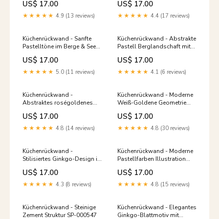
US$ 17.00
US$ 17.00
000367
Funkenregen
★★★★★
4.9 (13 reviews)
★★★★★
4.4 (17 reviews)
Küchenrückwand - Sanfte
Küchenrückwand - Abstrakte
Pastelltöne im Berge & See
Pastell Berglandschaft mit
Panorama Verlassene Orte
Sonne Ruhe und
US$ 17.00
US$ 17.00
Besinnlichkeit
★★★★★
5.0 (11 reviews)
★★★★★
4.1 (6 reviews)
Küchenrückwand -
Küchenrückwand - Moderne
Abstraktes roségoldenes
Weiß-Goldene Geometrie
Kristall-Facettenmuster
Textur Stilvolle
US$ 17.00
US$ 17.00
natürliche Deko
Ausstrahlung
★★★★★
4.8 (14 reviews)
★★★★★
4.8 (30 reviews)
Küchenrückwand -
Küchenrückwand - Moderne
Stilisiertes Ginkgo-Design in
Pastellfarben Illustration
Gold und Schwarz Kreatives
Kunstdruck Mode
US$ 17.00
US$ 17.00
Wandmuster
Stickdesign
★★★★★
4.3 (8 reviews)
★★★★★
4.8 (15 reviews)
Küchenrückwand - Steinige
Küchenrückwand - Elegantes
Zement Struktur SP-000547
Ginkgo-Blattmotiv mit