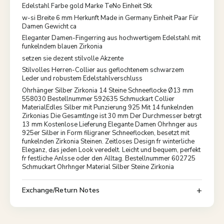
Edelstahl Farbe gold Marke TeNo Einheit Stk
w-si Breite 6 mm Herkunft Made in Germany Einheit Paar Für
Damen Gewicht ca
Eleganter Damen-Fingerring aus hochwertigem Edelstahl mit
funkelndem blauen Zirkonia
setzen sie dezent stilvolle Akzente
Stilvolles Herren-Collier aus geflochtenem schwarzem
Leder und robustem Edelstahlverschluss
Ohrhänger Silber Zirkonia 14 Steine Schneeflocke Ø13 mm
558030 Bestellnummer 592635 Schmuckart Collier
MaterialEdles Silber mit Punzierung 925 Mit 14 funkelnden
Zirkonias Die Gesamtlnge ist 30 mm Der Durchmesser betrgt
13 mm Kostenlose Lieferung Elegante Damen Ohrhnger aus
925er Silber in Form filigraner Schneeflocken, besetzt mit
funkelnden Zirkonia Steinen. Zeitloses Design fr winterliche
Eleganz, das jeden Look veredelt. Leicht und bequem, perfekt
fr festliche Anlsse oder den Alltag. Bestellnummer 602725
Schmuckart Ohrhnger Material Silber Steine Zirkonia
Exchange/Return Notes