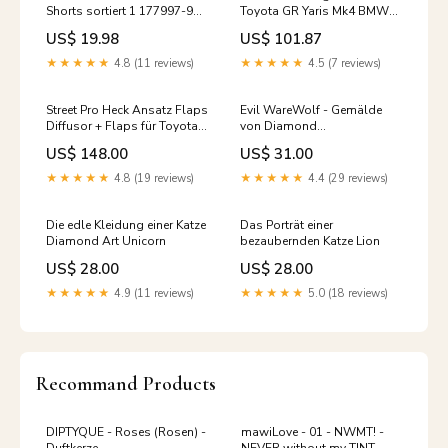
Shorts sortiert 1 177997-901
Toyota GR Yaris Mk4 BMW
Größe:6 = L
1er F20
US$ 19.98
US$ 101.87
★★★★★
4.8 (11 reviews)
★★★★★
4.5 (7 reviews)
Street Pro Heck Ansatz Flaps
Evil WareWolf - Gemälde
Diffusor + Flaps für Toyota
von Diamond
GR Corolla Mk12
Type:Quadratischer Diamant
US$ 148.00
US$ 31.00
05_HECKSPOILER
★★★★★
4.8 (19 reviews)
★★★★★
4.4 (29 reviews)
Die edle Kleidung einer Katze
Das Porträt einer
Diamond Art Unicorn
bezaubernden Katze Lion
US$ 28.00
US$ 28.00
★★★★★
4.9 (11 reviews)
★★★★★
5.0 (18 reviews)
Recommand Products
DIPTYQUE - Roses (Rosen) -
mawiLove - 01 - NWMT! -