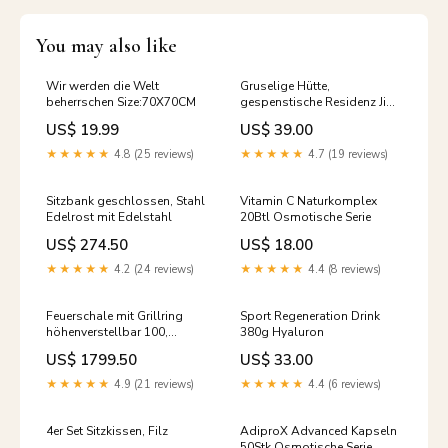
You may also like
Wir werden die Welt
Gruselige Hütte,
beherrschen Size:70X70CM
gespenstische Residenz Jim
Warren
US$ 19.99
US$ 39.00
★★★★★
4.8 (25 reviews)
★★★★★
4.7 (19 reviews)
Sitzbank geschlossen, Stahl
Vitamin C Naturkomplex
Edelrost mit Edelstahl
20Btl Osmotische Serie
US$ 274.50
US$ 18.00
★★★★★
4.2 (24 reviews)
★★★★★
4.4 (8 reviews)
Feuerschale mit Grillring
Sport Regeneration Drink
höhenverstellbar 100,
380g Hyaluron
Edelrost
US$ 1799.50
US$ 33.00
★★★★★
4.9 (21 reviews)
★★★★★
4.4 (6 reviews)
4er Set Sitzkissen, Filz
AdiproX Advanced Kapseln
50Stk Osmotische Serie