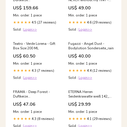
Duftkerze
NEVER without my TINT -
Sonderseite_Lakritze
Tinted Face Serum - Size:30
US$ 159.66
US$ 49.00
ML
Min. order: 1 piece
Min. order: 1 piece
4.5 (27 reviews)
4.6 (29 reviews)
★★★★★
★★★★★
Sold :
Login>>
Sold :
Login>>
Teatro - Verde Lorena - Gift
Fugazzi - Angel Dust -
Box Size:200 ML
Bodylotion Sonderseite_rain
US$ 60.50
US$ 40.00
Min. order: 1 piece
Min. order: 1 piece
4.3 (7 reviews)
4.4 (12 reviews)
★★★★★
★★★★★
Sold :
Login>>
Sold :
Login>>
FRAMA - Deep Forest -
ETERNA Herren
Duftkerze
Seidenkrawatte weiß 142_H
Sonderseite_Adlerholz
im Sale fashion_herren_sale
US$ 47.06
US$ 29.99
Min. order: 1 piece
Min. order: 1 piece
4.3 (8 reviews)
4.1 (29 reviews)
★★★★★
★★★★★
Sold :
Login>>
Sold :
Login>>