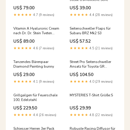
US$ 79.00
US$ 39.00
★★★★★
4.7 (9 reviews)
★★★★★
4.4 (28 reviews)
Vitamin A Hyaluronic Cream
Seitenschweller Flaps für
nach Dr. Dr. Stein Tveten
Subaru BRZ Mk2 S3
Osmotische Serie
US$ 89.00
US$ 57.52
★★★★★
4.6 (7 reviews)
★★★★★
4.5 (21 reviews)
Tanzendes Bärenpaar
Street Pro Seitenschweller
Diamond Painting bunny
Ansatz für Toyota GR
Corolla Mk12 BMW M2c F87
US$ 29.00
US$ 104.50
★★★★★
4.1 (9 reviews)
★★★★★
4.0 (29 reviews)
Grillgalgen für Feuerschale
MYSTERIES T-Shirt Größe:S
100, Edelstahl
US$ 229.50
US$ 29.99
★★★★★
4.4 (26 reviews)
★★★★★
4.8 (22 reviews)
Schiesser Herren 3er Pack
Robuste Racing Diffusor für