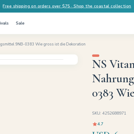
Free shipping on orders over $75 · Shop the coastal collection
ivals
Sale
gsmittel 9NB-0383 Wie gross ist die Dekoration
NS Vitan
Nahrung
0383 Wie 
SKU: 4252688971
4.7