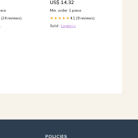
US$ 14.32
iece
Min. order: 1 piece
 (24 reviews)
4.1 (9 reviews)
★★★★★
>
Sold :
Login>>
POLICIES