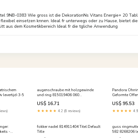
l 9NB-0383 Wie gross ist die DekorationNs Vitans Energie+ 20 Tablet
 flexibel einsetzen knnen. Ideal fr unterwegs oder zu Hause, bietet die
itt aus dem Kosmetikbereich Ideal fr die tgliche Anwendung
etrischem
augenschraube mit holzgewinde
Pandora Ohrri
 levertijd-3-5
und ring 815019406 060
Geformte Offe
Titel:Default Title
US$ 16.71
US$ 95.53
iews)
★★★★★
4.2 (8 reviews)
★★★★★
4.9
nger:
fokker nadel 814911404 Titel:Default
guss ringmutte
eits -
Title
582 8268206 le
sringe