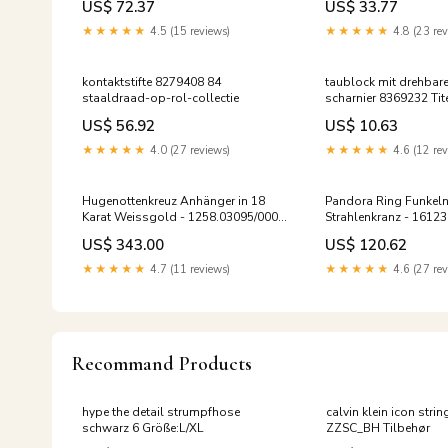
US$ 72.37
US$ 33.77
★★★★★
4.5 (15 reviews)
★★★★★
4.8 (23 rev
kontaktstifte 8279408 84
taublock mit drehba
staaldraad-op-rol-collectie
scharnier 8369232 Tite
US$ 56.92
US$ 10.63
★★★★★
4.0 (27 reviews)
★★★★★
4.6 (12 rev
Hugenottenkreuz Anhänger in 18
Pandora Ring Funkel
Karat Weissgold - 1258.03095/0001
Strahlenkranz - 1612
weihnachts
US$ 343.00
US$ 120.62
★★★★★
4.7 (11 reviews)
★★★★★
4.6 (27 rev
Recommand Products
hype the detail strumpfhose
calvin klein icon stri
schwarz 6 Größe:L/XL
ZZSC_BH Tilbehør