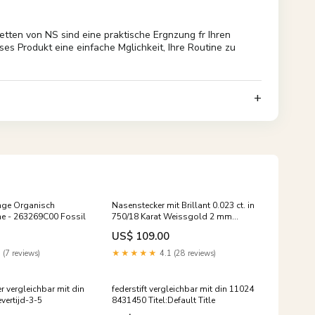
ten von NS sind eine praktische Ergnzung fr Ihren
ses Produkt eine einfache Mglichkeit, Ihre Routine zu
nge Organisch
Nasenstecker mit Brillant 0.023 ct. in
ne - 263269C00 Fossil
750/18 Karat Weissgold 2 mm
Collier
US$ 109.00
 (7 reviews)
★★★★★
4.1 (28 reviews)
r vergleichbar mit din
federstift vergleichbar mit din 11024
vertijd-3-5
8431450 Titel:Default Title