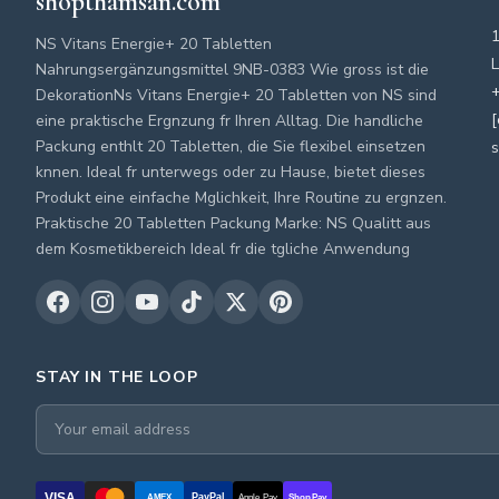
shopthamsan.com
NS Vitans Energie+ 20 Tabletten
L
Nahrungsergänzungsmittel 9NB-0383 Wie gross ist die
+
DekorationNs Vitans Energie+ 20 Tabletten von NS sind
[
eine praktische Ergnzung fr Ihren Alltag. Die handliche
Packung enthlt 20 Tabletten, die Sie flexibel einsetzen
knnen. Ideal fr unterwegs oder zu Hause, bietet dieses
Produkt eine einfache Mglichkeit, Ihre Routine zu ergnzen.
Praktische 20 Tabletten Packung Marke: NS Qualitt aus
dem Kosmetikbereich Ideal fr die tgliche Anwendung
STAY IN THE LOOP
VISA
PayPal
AMEX
Apple Pay
Shop Pay