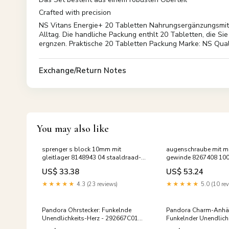
Crafted with precision
NS Vitans Energie+ 20 Tabletten Nahrungsergänzungsmitte
Alltag. Die handliche Packung enthlt 20 Tabletten, die Sie
ergnzen. Praktische 20 Tabletten Packung Marke: NS Qual
Exchange/Return Notes
You may also like
sprenger s block 10mm mit
augenschraube mit m
gleitlager 8148943 04 staaldraad-
gewinde 8267408 100v
op-rol-collectie
US$ 33.38
US$ 53.24
★★★★★
4.3 (23 reviews)
★★★★★
5.0 (10 rev
Pandora Ohrstecker: Funkelnde
Pandora Charm-Anhä
Unendlichkeits-Herz - 292667C01
Funkelnder Unendlichk
Zirkonia Halsketten
792766C01 Verlobung