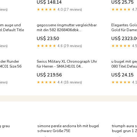
US$ 148.14
US$ 25.75
iews)
★★★★★
4.0 (27 reviews)
★★★★★
4.7
rem auge und
gegossene ringmutter vergleichbar
Elegantes Gold
l:Default Title
mit din 582 8268406dbk
Gold für Damen
staaldraad-op-rol-collectie
US$ 23.50
US$ 2323.0
iews)
★★★★★
4.6 (29 reviews)
★★★★★
4.5
nder Runder
Swiss Military XL Chronograph Uhr
u bugel mit g
34C01 Size:56
für Herren - SMA34101.04
080 Titel:Defaul
Geschenke_Vater
US$ 219.56
US$ 24.15
iews)
★★★★★
4.4 (18 reviews)
★★★★★
4.1
ng grau
simone perele andorra bh mit bugel
triumph aura 
schwarz Größe:75E
bugel grun 1 