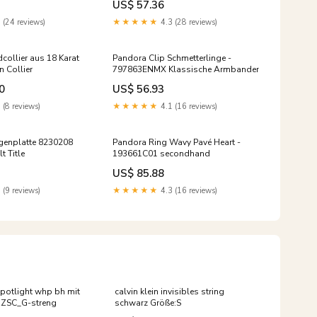
US$ 57.36
 (24 reviews)
★★★★★
4.3 (28 reviews)
collier aus 18 Karat
Pandora Clip Schmetterlinge -
 Collier
797863ENMX Klassische Armbander
0
US$ 56.93
 (8 reviews)
★★★★★
4.1 (16 reviews)
egenplatte 8230208
Pandora Ring Wavy Pavé Heart -
t Title
193661C01 secondhand
US$ 85.88
 (9 reviews)
★★★★★
4.3 (16 reviews)
spotlight whp bh mit
calvin klein invisibles string
ZZSC_G-streng
schwarz Größe:S