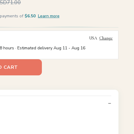
SD71.00
e payments of
$6.50
Learn more
USA
Change
8 hours · Estimated delivery
Aug 11
-
Aug 16
O CART