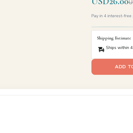
USD26.00
U
Pay in 4 interest-fre
Shipping Estimate
Ships within 4
ADD T