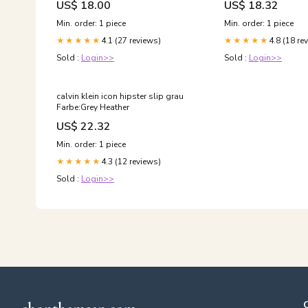
US$ 18.00
US$ 18.32
Min. order: 1 piece
Min. order: 1 piece
4.1 (27 reviews)
4.8 (18 re
★★★★★
★★★★★
Sold :
Login>>
Sold :
Login>>
calvin klein icon hipster slip grau
Farbe:Grey Heather
US$ 22.32
Min. order: 1 piece
4.3 (12 reviews)
★★★★★
Sold :
Login>>