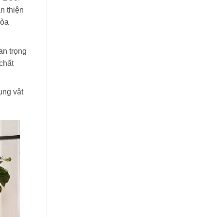
n thiện
hòa
an trọng
chất
ụng vật