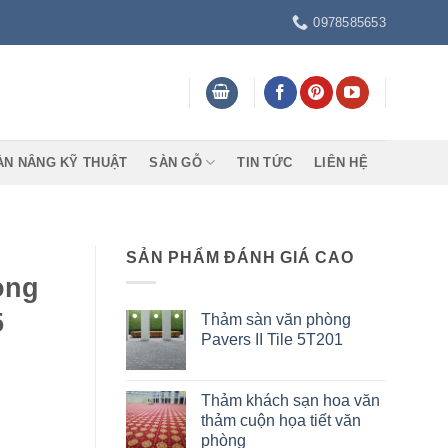
0978585653
ÀN NÂNG KỸ THUẬT
SÀN GỖ
TIN TỨC
LIÊN HỆ
SẢN PHẨM ĐÁNH GIÁ CAO
òng
5
Thảm sàn văn phòng
Pavers II Tile 5T201
Thảm khách sạn hoa văn
thảm cuộn họa tiết văn
phòng