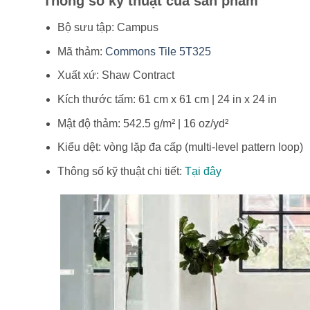
Thông số kỹ thuật của sản phẩm
Bộ sưu tập: Campus
Mã thảm:
Commons Tile 5T325
Xuất xứ: Shaw Contract
Kích thước tấm: 61 cm x 61 cm | 24 in x 24 in
Mật độ thảm: 542.5 g/m² | 16 oz/yd²
Kiểu dệt: vòng lặp đa cấp (multi-level pattern loop)
Thông số kỹ thuật chi tiết:
Tại đây