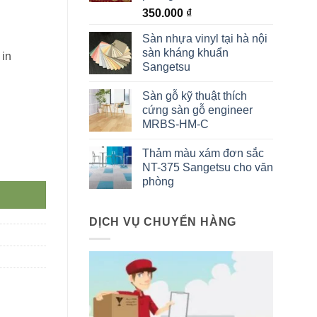
350.000
₫
Sàn nhựa vinyl tại hà nội
sàn kháng khuẩn
 in
Sangetsu
Sàn gỗ kỹ thuật thích
cứng sàn gỗ engineer
MRBS-HM-C
Thảm màu xám đơn sắc
 5T325 số lượng
NT-375 Sangetsu cho văn
phòng
DỊCH VỤ CHUYỂN HÀNG