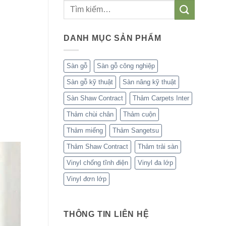
DANH MỤC SẢN PHẨM
Sàn gỗ
Sàn gỗ công nghiệp
Sàn gỗ kỹ thuật
Sàn nâng kỹ thuật
Sàn Shaw Contract
Thảm Carpets Inter
Thảm chùi chân
Thảm cuộn
Thảm miếng
Thảm Sangetsu
Thảm Shaw Contract
Thảm trải sàn
Vinyl chống tĩnh điện
Vinyl đa lớp
Vinyl đơn lớp
THÔNG TIN LIÊN HỆ