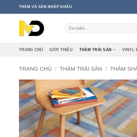
Bỏ
THẢM VÀ SÀN NHẬP KHẨU
qua
nội
Tìm
dung
kiếm:
TRANG CHỦ
GIỚI THIỆU
THẢM TRẢI SÀN
VINYL 
TRANG CHỦ
/
THẢM TRẢI SÀN
/
THẢM SH