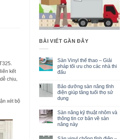
BÀI VIẾT GẦN ĐÂY
Sàn Vinyl thể thao – Giải
T325.
pháp tối ưu cho các nhà thi
iên kết
đấu
dễ chịu,
Không
có
Bảo dưỡng sàn nâng tĩnh
bình
luận
điện giúp tăng tuổi thọ sử
ở
dụng
Sàn
ận xét bộ
Vinyl
Không
thể
có
thao
Sàn nâng kỹ thuật nhôm và
bình
–
luận
thông tin cơ bản về sàn
Giải
ở
pháp
nâng này
Bảo
tối
dưỡng
ưu
Không
sàn
cho
có
nâng
Sàn vinyl chống tĩnh điện –
các
bình