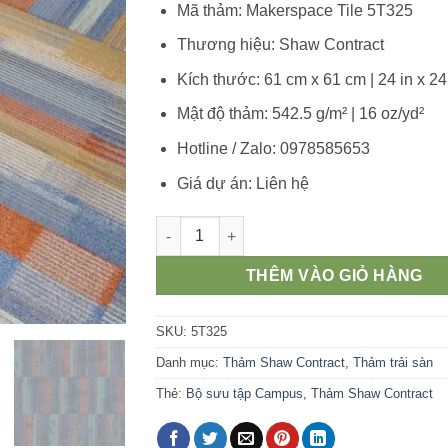
Mã thảm: Makerspace Tile 5T325
Thương hiệu: Shaw Contract
Kích thước: 61 cm x 61 cm | 24 in x 24
Mật độ thảm: 542.5 g/m² | 16 oz/yd²
Hotline / Zalo: 0978585653
Giá dự án: Liên hệ
Thảm cao cấp văn phòng Makerspace Tile
THÊM VÀO GIỎ HÀNG
SKU:
5T325
Danh mục:
Thảm Shaw Contract
,
Thảm trải sàn
Thẻ:
Bộ sưu tập Campus
,
Thảm Shaw Contract