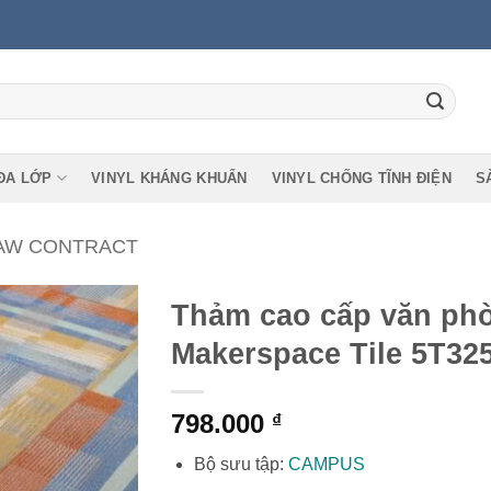
ĐA LỚP
VINYL KHÁNG KHUẨN
VINYL CHỐNG TĨNH ĐIỆN
S
AW CONTRACT
Thảm cao cấp văn ph
Makerspace Tile 5T32
798.000
₫
Bộ sưu tập:
CAMPUS