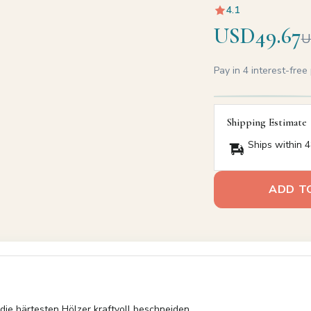
4.1
USD49.67
U
Pay in 4 interest-fre
Shipping Estimate
Ships within 4
ADD T
ie härtesten Hölzer kraftvoll beschneiden