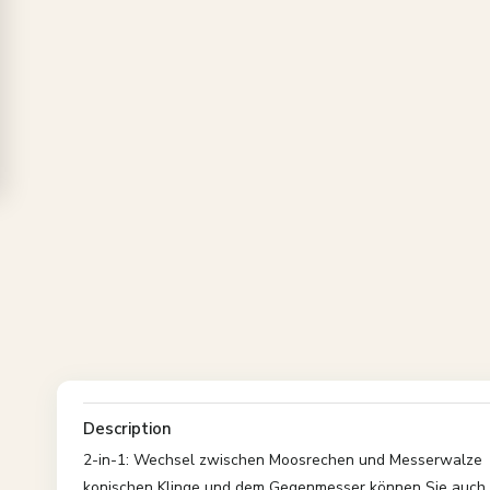
Description
2-in-1: Wechsel zwischen Moosrechen und Messerwalze
konischen Klinge und dem Gegenmesser können Sie auch d