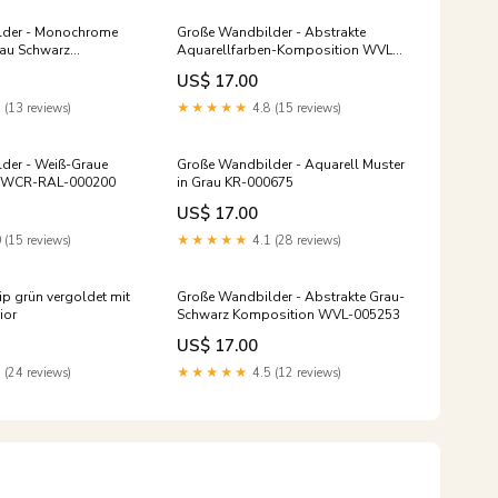
lder - Monochrome
Große Wandbilder - Abstrakte
rau Schwarz
Aquarellfarben-Komposition WVL-
 Fliesen
002089
US$ 17.00
 (13 reviews)
★★★★★
4.8 (15 reviews)
der - Weiß-Graue
Große Wandbilder - Aquarell Muster
r WCR-RAL-000200
in Grau KR-000675
US$ 17.00
 (15 reviews)
★★★★★
4.1 (28 reviews)
ip grün vergoldet mit
Große Wandbilder - Abstrakte Grau-
ior
Schwarz Komposition WVL-005253
US$ 17.00
 (24 reviews)
★★★★★
4.5 (12 reviews)