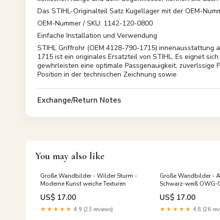
Das STIHL-Originalteil Satz Kugellager mit der OEM-Numme
OEM-Nummer / SKU: 1142-120-0800
Einfache Installation und Verwendung
STIHL Griffrohr (OEM 4128-790-1715) innenausstattung 
1715 ist ein originales Ersatzteil von STIHL. Es eignet s
gewhrleisten eine optimale Passgenauigkeit, zuverlssige 
Position in der technischen Zeichnung sowie
Exchange/Return Notes
You may also like
Große Wandbilder - Wilder Sturm -
Große Wandbilder - A
Moderne Kunst weiche Texturen
Schwarz-weiß OWG-
US$ 17.00
US$ 17.00
★★★★★
4.9 (23 reviews)
★★★★★
4.8 (26 rev