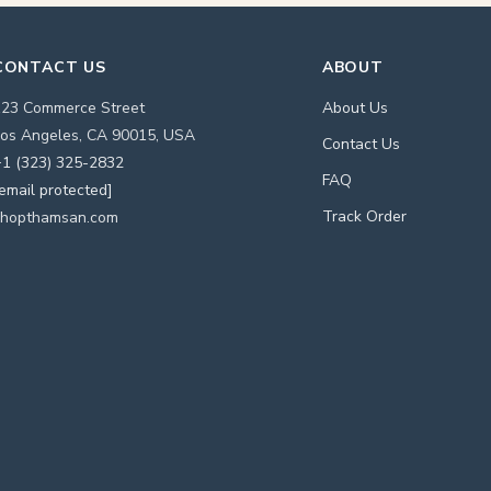
CONTACT US
ABOUT
123 Commerce Street
About Us
os Angeles, CA 90015, USA
Contact Us
1 (323) 325-2832
FAQ
email protected]
Track Order
shopthamsan.com