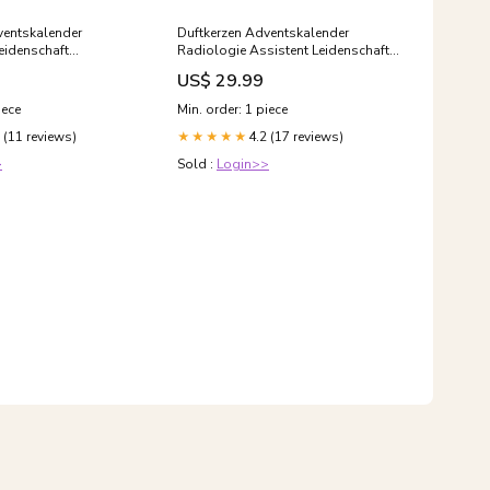
ventskalender
Duftkerzen Adventskalender
eidenschaft
Radiologie Assistent Leidenschaft
fel
Pinguin Bestes Kind der Welt
US$ 29.99
iece
Min. order: 1 piece
 (11 reviews)
4.2 (17 reviews)
★★★★★
>
Sold :
Login>>