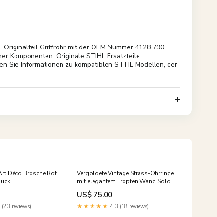
Originalteil Griffrohr mit der OEM Nummer 4128 790
ener Komponenten. Originale STIHL Ersatzteile
den Sie Informationen zu kompatiblen STIHL Modellen, der
Art Déco Brosche Rot
Vergoldete Vintage Strass-Ohrringe
muck
mit elegantem Tropfen Wand.Solo
US$ 75.00
 (23 reviews)
★★★★★
4.3 (18 reviews)