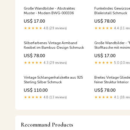
Große Wandbilder - Abstraktes
Funkelndes Gewürzse
Muster - Modern BWG-000336
Bleikristall Schmuck
US$ 17.00
US$ 78.00
★★★★★
4.8 (29 reviews)
★★★★★
4.4 (11 rev
Silberfarbenes Vintage Armband
Große Wandbilder - 
flexibel im Bambus-Design Schmuck
Stofftasche mit mini
Design" WBR-00181
US$ 78.00
US$ 17.00
★★★★★
4.3 (29 reviews)
★★★★★
5.0 (10 rev
Vintage Schlangenhalskette aus 925
Breites Vintage Glie
Sterling Silber Schmuck
feiner Struktur Interior
US$ 110.00
US$ 78.00
★★★★★
4.8 (13 reviews)
★★★★★
4.1 (18 rev
Recommand Products