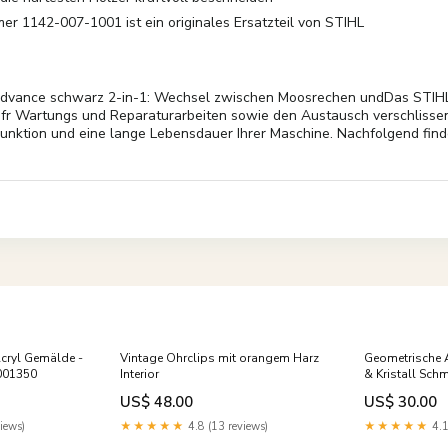
r 1142-007-1001 ist ein originales Ersatzteil von STIHL
advance schwarz 2-in-1: Wechsel zwischen Moosrechen undDas STIHL 
ich fr Wartungs und Reparaturarbeiten sowie den Austausch verschliss
Funktion und eine lange Lebensdauer Ihrer Maschine. Nachfolgend fin
cryl Gemälde -
Vintage Ohrclips mit orangem Harz
Geometrische 
001350
Interior
& Kristall Sch
US$ 48.00
US$ 30.00
iews)
★★★★★
4.8 (13 reviews)
★★★★★
4.1