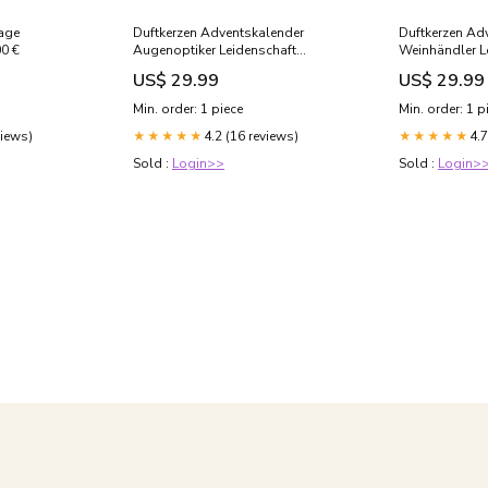
age
Duftkerzen Adventskalender
Duftkerzen Ad
00 €
Augenoptiker Leidenschaft
Weinhändler L
Farbe:Kreidetafel
Farbe:Kreideta
US$ 29.99
US$ 29.99
Min. order: 1 piece
Min. order: 1 p
views)
4.2 (16 reviews)
4.7
★★★★★
★★★★★
Sold :
Login>>
Sold :
Login>