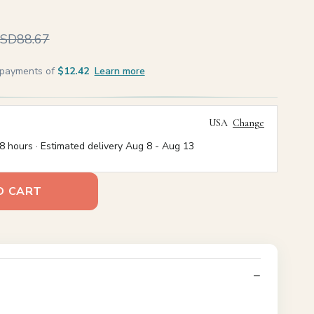
SD88.67
e payments of
$12.42
Learn more
USA
Change
8 hours · Estimated delivery
Aug 8
-
Aug 13
O CART