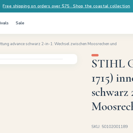
Free shipping on orders over $75 · Shop the coastal collection
ivals
Sale
ttung advance schwarz 2-in-1: Wechsel zwischen Moosrechen und
STIHL G
1715) in
schwarz 
Moosrec
SKU: 50102001189