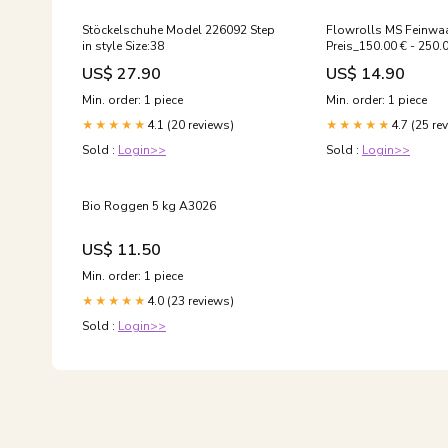
Stöckelschuhe Model 226092 Step
Flowrolls MS Feinwa
in style Size:38
Preis_150.00 € - 250.
US$ 27.90
US$ 14.90
Min. order: 1 piece
Min. order: 1 piece
4.1 (20 reviews)
4.7 (25 re
★★★★★
★★★★★
Sold :
Login>>
Sold :
Login>>
Bio Roggen 5 kg A3026
US$ 11.50
Min. order: 1 piece
4.0 (23 reviews)
★★★★★
Sold :
Login>>