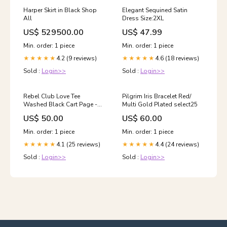
Harper Skirt in Black Shop
Elegant Sequined Satin
All
Dress Size:2XL
US$ 529500.00
US$ 47.99
Min. order: 1 piece
Min. order: 1 piece
4.2 (9 reviews)
4.6 (18 reviews)
★★★★★
★★★★★
Sold :
Login>>
Sold :
Login>>
Rebel Club Love Tee
Pilgrim Iris Bracelet Red/
Washed Black Cart Page -
Multi Gold Plated select25
Under $50
US$ 50.00
US$ 60.00
Min. order: 1 piece
Min. order: 1 piece
4.1 (25 reviews)
4.4 (24 reviews)
★★★★★
★★★★★
Sold :
Login>>
Sold :
Login>>