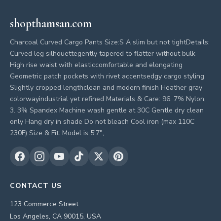
shopthamsan.com
Charcoal Curved Cargo Pants Size:S A slim but not tightDetails:
Curved leg silhouettegently tapered to flatter without bulk
High rise waist with elasticcomfortable and elongating
Geometric patch pockets with rivet accentsedgy cargo styling
Slightly cropped lengthclean and modern finish Heather gray
colorwayindustrial yet refined Materials & Care: 96. 7% Nylon,
3. 3% Spandex Machine wash gentle at 30C Gentle dry clean
only Hang dry in shade Do not bleach Cool iron (max 110C
230F) Size & Fit: Model is 5'7",
CONTACT US
123 Commerce Street
Los Angeles, CA 90015, USA