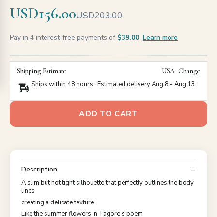
USD156.00
USD203.00
Pay in 4 interest-free payments of
$39.00
Learn more
Shipping Estimate
USA
Change
Ships within 48 hours · Estimated delivery
Aug 8
-
Aug 13
ADD TO CART
Description
A slim but not tight silhouette that perfectly outlines the body
lines
creating a delicate texture
Like the summer flowers in Tagore's poem