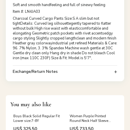
Soft and smooth handfeeling and full of sinewy feeling
Item #: LN4JA03
Charcoal Curved Cargo Pants Size:S A slim but not
tightDetails: Curved leg silhouettegently tapered to flatter
without bulk High rise waist with elasticcomfortable and
elongating Geometric patch pockets with rivet accentsedgy
cargo styling Slightly cropped lengthclean and modern finish
Heather gray colorwayindustrial yet refined Materials & Care:
96. 7% Nylon, 3. 3% Spandex Machine wash gentle at 30C
Gentle dry clean only Hang dry in shade Do not bleach Cool
iron (max 110C 230F) Size & Fit: Model is 5'7",
Exchange/Return Notes
You may also like
Boys Black Solid Regular Fit
Women Purple Printed
Lower size:7-8Y
Round Neck Half Sleeve
Lower Set size:34/S
US$ 325.50
US$ 733.50