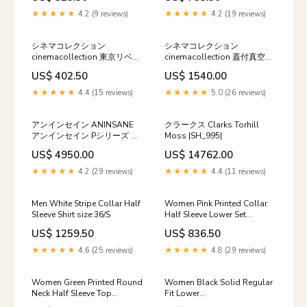
★★★★★
4.2 (9 reviews)
★★★★★
4.2 (19 reviews)
シネマコレクション
シネマコレクション
cinemacollection 東京リベン
cinemacollection 蓋付真空
ジャーズ グッズ マグネット
2wayタンブラー280ml ディ
US$ 402.50
US$ 1540.00
少年マガジン アニメキャラク
ズニーキャラクター 保温保冷
ター アクリルマグネット 龍宮
コップ ディズニー ヤクセル
★★★★★
4.4 (15 reviews)
★★★★★
5.0 (26 reviews)
寺堅 ドラケン プレゼント 男
D100MW 【交換・返品不
の子 サイズ:FREE
可】 ou21
アンインセイン ANINSANE
クラークス Clarks Torhill
アンインセイン Pシリーズ シ
Moss |SH_995|
ョルダーバッグ トートバッグ
US$ 4950.00
US$ 14762.00
エコバッグ メンズ レディース
ブランド 25L ANINSANE P
★★★★★
4.2 (29 reviews)
★★★★★
4.4 (11 reviews)
SERIES P02 サイズ:フリ
ー/FREE
Men White Stripe Collar Half
Women Pink Printed Collar
Sleeve Shirt size:36/S
Half Sleeve Lower Set
outer_material_genuine_leather
US$ 1259.50
US$ 836.50
★★★★★
4.6 (25 reviews)
★★★★★
4.8 (29 reviews)
Women Green Printed Round
Women Black Solid Regular
Neck Half Sleeve Top
Fit Lower
size:36/M
product_color_Grey &