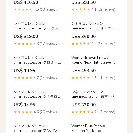
US$ 416.50
US$ 593.50
Mustard
★★★★★
4.5 (13 reviews)
★★★★★
4.1 (12 reviews)
シネマコレクション
シネマコレクション
cinemacollection ソー ジェル
cinemacollection ルーニーテ
ビーズキーホルダー マーベル
ューンズ グッズ ヘアアクセ
US$ 319.00
US$ 369.00
キーホルダー キャラクター グ
キャラクター マスコットヘア
ッズ ティーズファクトリー プ
クリップ 左用 プレゼント 男
★★★★★
4.3 (17 reviews)
★★★★★
4.9 (23 reviews)
チギフト プレゼント 男の子
の子 女の子 ギフト カラー:メ
女 サイズ:FREE
ーカー指定色
シネマコレクション
Women Brown Printed
cinemacollection クロミ ヘア
Round Neck Half Sleeve Top
アクセ ヘアバンド バク サン
outer_material_genuine_suede_leath
US$ 10.95
US$ 453.50
リオ ティーズファクトリー 洗
顔 メイク キャラクター グッ
★★★★★
4.7 (24 reviews)
★★★★★
4.3 (11 reviews)
ズ 【交換・返品不可】 gj05
シネマコレクション
シネマコレクション
cinemacollection シナモロー
cinemacollection 東京リベン
ル ランチトート バルーンラン
ジャーズ アニメキャラクター
US$ 14.95
US$ 330.00
チバッグ 4904 サンリオ ヤス
フレキャラ マグネット EP＃
ダ通商 ミニトート お弁当かば
19 松野千冬 チフユ 少年マガ
★★★★★
4.6 (20 reviews)
★★★★★
4.7 (12 reviews)
ん キャラクター グッズ カラ
ジン グッズ プレゼント 男の
ー:メーカー指定色
子 カラー:メーカー指定色
シネマコレクション
Women Blue Printed
cinemacollection アンパンマ
Fashion Neck Top