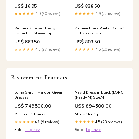
ン ぬいぐるみ玩具 手踊りソフ
fabric_polyester_lycra
US$ 16.95
US$ 838.50
ト カレーパンマン 吉徳 おも
ちゃ プレゼント アニメキャラ
★★★★★
4.0 (20 reviews)
★★★★★
4.9 (22 reviews)
クター グッズ ne99
Women Blue Self Design
Women Black Printed Collar
Collar Full Sleeve Top
Full Sleeve Top
product_color_Dark Pink
color_pink_&_navy_blue
US$ 663.50
US$ 803.50
★★★★★
4.6 (27 reviews)
★★★★★
4.5 (10 reviews)
Recommand Products
Lorna Skirt in Maroon Green
Navid Dress in Black (LONG)
Dresses
(Ready M) Size:M
US$ 749500.00
US$ 894500.00
Min. order: 1 piece
Min. order: 1 piece
4.7 (9 reviews)
4.5 (28 reviews)
★★★★★
★★★★★
Sold :
Login>>
Sold :
Login>>