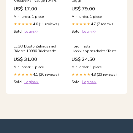
Kreative Fahrzeuge 10474
Diggi
brickset
US$ 17.00
US$ 79.00
Min. order: 1 piece
Min. order: 1 piece
4.0 (11 reviews)
4.7 (7 reviews)
★★★★★
★★★★★
Sold :
Login>>
Sold :
Login>>
LEGO Duplo Zuhause auf
Ford Fiesta
Rädern 10986 Brickheadz
Heckklappenschalter Taster
Öffner Kofferraumklappe
US$ 31.00
US$ 24.50
6S6T19B514AB Michael und
Frank
Min. order: 1 piece
Min. order: 1 piece
4.1 (20 reviews)
4.3 (23 reviews)
★★★★★
★★★★★
Sold :
Login>>
Sold :
Login>>