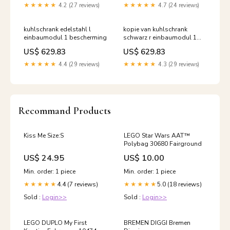
★★★★★
4.2 (27 reviews)
★★★★★
4.7 (24 reviews)
kuhlschrank edelstahl l
kopie van kuhlschrank
einbaumodul 1 bescherming
schwarz r einbaumodul 1
vilt
US$ 629.83
US$ 629.83
★★★★★
4.4 (29 reviews)
★★★★★
4.3 (29 reviews)
Recommand Products
Kiss Me Size:S
LEGO Star Wars AAT™
Polybag 30680 Fairground
US$ 24.95
US$ 10.00
Min. order: 1 piece
Min. order: 1 piece
4.4 (7 reviews)
5.0 (18 reviews)
★★★★★
★★★★★
Sold :
Login>>
Sold :
Login>>
LEGO DUPLO My First
BREMEN DIGGI Bremen