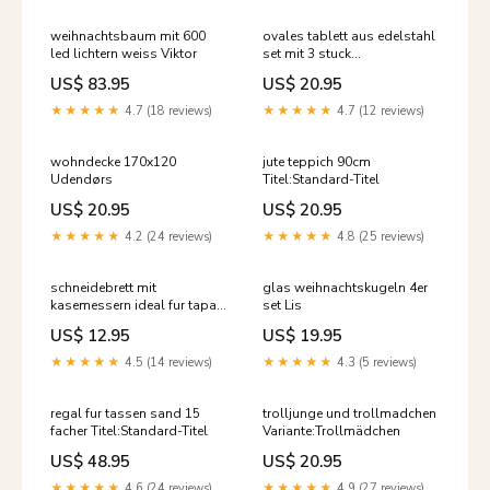
weihnachtsbaum mit 600
ovales tablett aus edelstahl
led lichtern weiss Viktor
set mit 3 stuck
Titel:Standard-Titel
US$ 83.95
US$ 20.95
★★★★★
4.7 (18 reviews)
★★★★★
4.7 (12 reviews)
wohndecke 170x120
jute teppich 90cm
Udendørs
Titel:Standard-Titel
US$ 20.95
US$ 20.95
★★★★★
4.2 (24 reviews)
★★★★★
4.8 (25 reviews)
schneidebrett mit
glas weihnachtskugeln 4er
kasemessern ideal fur tapas
set Lis
90x160 cm
US$ 12.95
US$ 19.95
★★★★★
4.5 (14 reviews)
★★★★★
4.3 (5 reviews)
regal fur tassen sand 15
trolljunge und trollmadchen
facher Titel:Standard-Titel
Variante:Trollmädchen
US$ 48.95
US$ 20.95
★★★★★
4.6 (24 reviews)
★★★★★
4.9 (27 reviews)