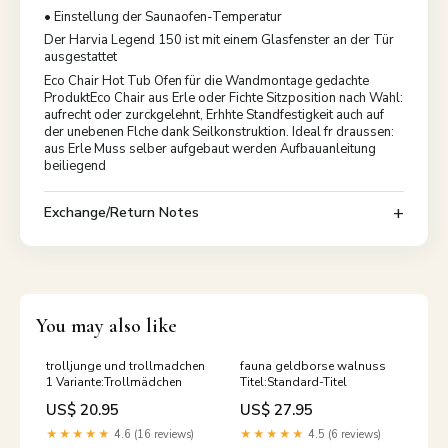
• Einstellung der Saunaofen-Temperatur
Der Harvia Legend 150 ist mit einem Glasfenster an der Tür
ausgestattet
Eco Chair Hot Tub Ofen für die Wandmontage gedachte
ProduktEco Chair aus Erle oder Fichte Sitzposition nach Wahl:
aufrecht oder zurckgelehnt, Erhhte Standfestigkeit auch auf
der unebenen Flche dank Seilkonstruktion. Ideal fr draussen:
aus Erle Muss selber aufgebaut werden Aufbauanleitung
beiliegend
Exchange/Return Notes
You may also like
trolljunge und trollmadchen
fauna geldborse walnuss
1 Variante:Trollmädchen
Titel:Standard-Titel
US$ 20.95
US$ 27.95
★★★★★
4.6 (16 reviews)
★★★★★
4.5 (6 reviews)