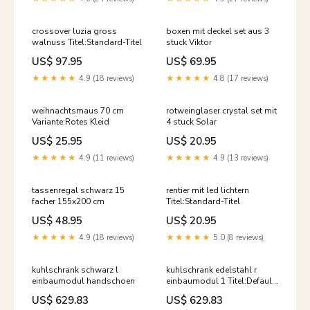
crossover luzia gross
boxen mit deckel set aus 3
walnuss Titel:Standard-Titel
stuck Viktor
US$ 97.95
US$ 69.95
★★★★★
4.9 (18 reviews)
★★★★★
4.8 (17 reviews)
weihnachtsmaus 70 cm
rotweinglaser crystal set mit
Variante:Rotes Kleid
4 stuck Solar
US$ 25.95
US$ 20.95
★★★★★
4.9 (11 reviews)
★★★★★
4.9 (13 reviews)
tassenregal schwarz 15
rentier mit led lichtern
facher 155x200 cm
Titel:Standard-Titel
US$ 48.95
US$ 20.95
★★★★★
4.9 (18 reviews)
★★★★★
5.0 (8 reviews)
kuhlschrank schwarz l
kuhlschrank edelstahl r
einbaumodul handschoen
einbaumodul 1 Titel:Default
Title
US$ 629.83
US$ 629.83