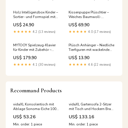
Holz Intelligenzbox Kinder –
Kissenpuppe Plüschtier –
Sortier- und Formspiel mit
Weiches Baumwoll-
0–38 Bausteinen
Kuscheltier in vielen Größen
US$ 24.90
US$ 69.90
Color:Forged wood
Interaktive Plüschpuppe
★★★★★
4.2 (13 reviews)
★★★★★
4.0 (17 reviews)
MYTOOY Spielzeug-Klavier
Plüsch Anhänger – Niedliche
für Kinder mit Zubehör –
Tierfiguren mit wackelndem
Musikalischer Spielspaß für
Schwanz oder Flügeln
US$ 179.90
US$ 13.90
Kinder Variante:E
Color:Black Wagging Tail
Giant Panda
★★★★★
4.1 (30 reviews)
★★★★★
4.6 (22 reviews)
Recommand Products
vidaXL Konsolentisch mit
vidaXL Gartensofa 2-Sitzer
Ablage Sonoma-Eiche 100 x
mit Tisch und Hockern Braun
29 x 75 cm Holzwerkstoff
Poly Rattan Color:Beige
US$ 53.26
US$ 133.16
ENGWE
Min. order: 1 piece
Min. order: 1 piece