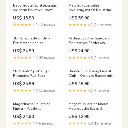
Baby Tröster Spielzeug aus
Magnet Kugelbahn
weichem Baumwollstoff –
Spielzeug mit 96 Bausteinen
Bär & Hase Color:Khaki Bear
für kreative Streckenmontage
US$ 15.90
US$ 59.90
Waldtier Spielzeug
★★★★★
4.9 (12 reviews)
★★★★★
4.2 (24 reviews)
3D Holzpuzzle Kinder –
Pädagogisches Spielzeug
Dreidimensionales
für kreatives Entdecken
Holzspielzeug für 7–14 Jahre
Color:Yellow
US$ 24.90
US$ 24.90
Pyjamas Bären Puppe Kinder
★★★★★
4.4 (30 reviews)
★★★★★
4.3 (9 reviews)
Stunt Auto Spielzeug –
Baustein Spielzeug Freizeit
Robustes Pull-Back-
Club – Kreatives Bauset mit
Rennwagen-Modell aus
1583 Teilen Geländewagen
US$ 25.99
US$ 45.90
Legierung mit
RC Kinder
Sprungfunktion Soldaten
★★★★★
4.4 (11 reviews)
★★★★★
4.1 (7 reviews)
Spielset Kinder
Magnetische Bausteine
Magnet Bausteine Kinder –
Kinder – Puzzle-
Magnetische Sticks &
Magnetstäbchen Set (25–64
Metallkugeln für kreatives
US$ 24.90
US$ 12.90
Teile) style:64pieces Color
Bauen Quadcopter
Box
★★★★★
4.4 (6 reviews)
★★★★★
4.3 (12 reviews)