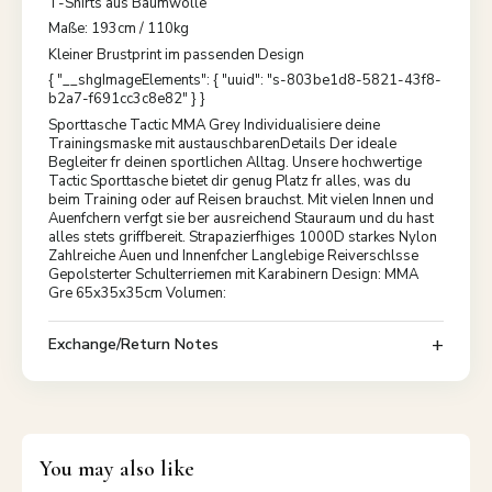
T-Shirts aus Baumwolle
Maße: 193cm / 110kg
Kleiner Brustprint im passenden Design
{ "__shgImageElements": { "uuid": "s-803be1d8-5821-43f8-
b2a7-f691cc3c8e82" } }
Sporttasche Tactic MMA Grey Individualisiere deine
Trainingsmaske mit austauschbarenDetails Der ideale
Begleiter fr deinen sportlichen Alltag. Unsere hochwertige
Tactic Sporttasche bietet dir genug Platz fr alles, was du
beim Training oder auf Reisen brauchst. Mit vielen Innen und
Auenfchern verfgt sie ber ausreichend Stauraum und du hast
alles stets griffbereit. Strapazierfhiges 1000D starkes Nylon
Zahlreiche Auen und Innenfcher Langlebige Reiverschlsse
Gepolsterter Schulterriemen mit Karabinern Design: MMA
Gre 65x35x35cm Volumen:
Exchange/Return Notes
You may also like