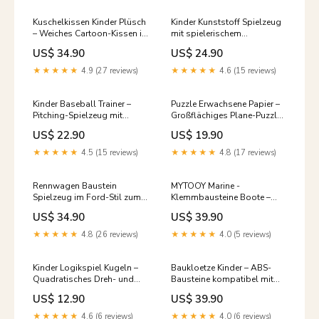
Kuschelkissen Kinder Plüsch
Kinder Kunststoff Spielzeug
– Weiches Cartoon-Kissen in
mit spielerischem
verschiedenen Größen
Schnappmechanismus
US$ 34.90
US$ 24.90
Size:60cm
Farbe:Beißspielzeug
Niedlicher Hund 85107A
★★★★★
4.9 (27 reviews)
★★★★★
4.6 (15 reviews)
Grün
Kinder Baseball Trainer –
Puzzle Erwachsene Papier –
Pitching-Spielzeug mit
Großflächiges Plane-Puzzle
Schläger und Bällen Rassel
50×75 cm Kinder Bausteine
US$ 22.90
US$ 19.90
Set
★★★★★
4.5 (15 reviews)
★★★★★
4.8 (17 reviews)
Rennwagen Baustein
MYTOOY Marine -
Spielzeug im Ford-Stil zum
Klemmbausteine Boote –
kreativen Bauen format:Ford
Kreatives Bauset für kleine
US$ 34.90
US$ 39.90
Focus RSRX
Kapitäne papier puzzle
kinder
★★★★★
4.8 (26 reviews)
★★★★★
4.0 (5 reviews)
Kinder Logikspiel Kugeln –
Baukloetze Kinder – ABS-
Quadratisches Dreh- und
Bausteine kompatibel mit
Konzentrationsspielzeug
bekannten Stecksystemen
US$ 12.90
US$ 39.90
baukl
Color:Red
★★★★★
4.6 (6 reviews)
★★★★★
4.0 (6 reviews)