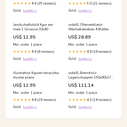
4.6 (25 reviews)
5.0 (21 reviews)
★★★★★
★★★★★
Sold :
Login>>
Sold :
Login>>
landschaftsbild figur am
vidaXL Ofenventilator
meer 1 Groesse:30x40
Wärmebetrieben 4 Blätter
Schwarz JASION
US$ 12.95
US$ 28.89
Min. order: 1 piece
Min. order: 1 piece
4.9 (8 reviews)
4.9 (19 reviews)
★★★★★
★★★★★
Sold :
Login>>
Sold :
Login>>
illustration figuren terracotta
vidaXL Brennholz-
muster plane
Lagerschuppen 150x90x176
cm Kiefernholz Imprägniert
US$ 12.95
US$ 111.14
Size:150 x 90 x 176 cm
Min. order: 1 piece
Min. order: 1 piece
4.8 (19 reviews)
4.3 (14 reviews)
★★★★★
★★★★★
Sold :
Login>>
Sold :
Login>>