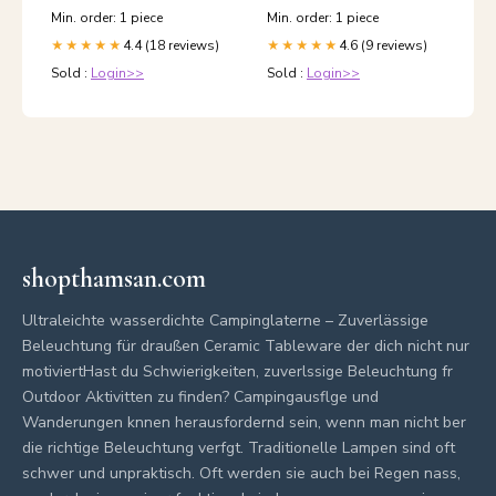
Min. order: 1 piece
Min. order: 1 piece
4.4 (18 reviews)
4.6 (9 reviews)
★★★★★
★★★★★
Sold :
Login>>
Sold :
Login>>
shopthamsan.com
Ultraleichte wasserdichte Campinglaterne – Zuverlässige
Beleuchtung für draußen Ceramic Tableware der dich nicht nur
motiviertHast du Schwierigkeiten, zuverlssige Beleuchtung fr
Outdoor Aktivitten zu finden? Campingausflge und
Wanderungen knnen herausfordernd sein, wenn man nicht ber
die richtige Beleuchtung verfgt. Traditionelle Lampen sind oft
schwer und unpraktisch. Oft werden sie auch bei Regen nass,