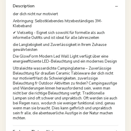
Description
der dich nicht nur motiviert
Anbringung: Selbstklebendes hitzebeständiges 3M-
Klebeband
✔ Vielseitig - Eignet sich sowohl für formelle als auch
informelle Outfits und ist ideal für alle Jahreszeiten
die Langlebigkeit und Zuverlässigkeit in Ihrem Zuhause
gewährleisten
Die GlowForm Modern Led Wall Light verfügt über eine
energieeffiziente LED-Beleuchtung und ein modernes Design
Ultraleichte wasserdichte Campinglaterne – Zuverlässige
Beleuchtung für draußen Ceramic Tableware der dich nicht
nur motiviertHast du Schwierigkeiten, zuverlssige
Beleuchtung fr Outdoor Aktivitten zu finden? Campingausflge
und Wanderungen knnen herausfordernd sein, wenn man
nicht ber die richtige Beleuchtung verfgt. Traditionelle
Lampen sind oft schwer und unpraktisch. Oft werden sie auch
bei Regen nass, wodurch sie weniger funktional sind, genau
wenn man sie braucht. Dies kann gefhrlich und unpraktisch
sein fr alle, die abenteuerliche Ausflge in der Natur machen
mchten.