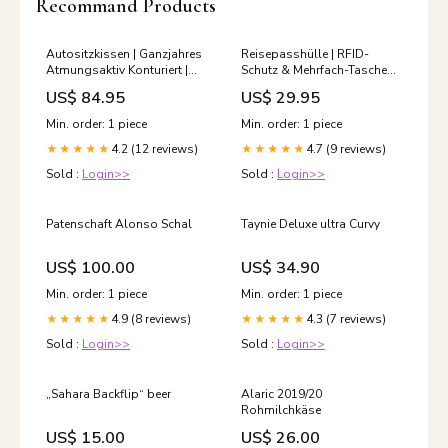
Recommand Products
Autositzkissen | Ganzjahres
Reisepasshülle | RFID-
Atmungsaktiv Konturiert |
Schutz & Mehrfach-Taschen
Polyesterbezug & Universale
Organizer | Nylon
US$ 84.95
US$ 29.95
Passform DIY
2841295937
Min. order: 1 piece
Min. order: 1 piece
4.2 (12 reviews)
4.7 (9 reviews)
★★★★★
★★★★★
Sold :
Login>>
Sold :
Login>>
Patenschaft Alonso Schal
Taynie Deluxe ultra Curvy
US$ 100.00
US$ 34.90
Min. order: 1 piece
Min. order: 1 piece
4.9 (8 reviews)
4.3 (7 reviews)
★★★★★
★★★★★
Sold :
Login>>
Sold :
Login>>
„Sahara Backflip“ beer
Alaric 2019/20
Rohmilchkäse
US$ 15.00
US$ 26.00