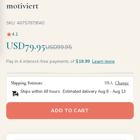
motiviert
SKU: 46757879040
4.1
USD79.95
USD99.95
Pay in 4 interest-free payments of
$19.99
Learn more
Shipping Estimate
USA
Change
Ships within 48 hours · Estimated delivery
Aug 8
-
Aug 13
ADD TO CART