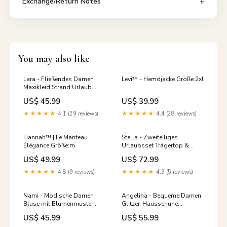
Exchange/Return Notes
You may also like
Lara - Fließendes Damen
Levi™ - Hemdjacke Größe:2xl
Maxikleid Strand Urlaub
Größe:XL
US$ 45.99
US$ 39.99
★★★★★
4.1 (29 reviews)
★★★★★
4.4 (28 reviews)
Hannah™ | Le Manteau
Stella - Zweiteiliges
Élégance Größe:m
Urlaubsset Trägertop &
Rüschenrock Damen
US$ 49.99
US$ 72.99
Badesachen
★★★★★
4.8 (9 reviews)
★★★★★
4.9 (5 reviews)
Nami - Modische Damen
Angelina - Bequeme Damen
Bluse mit Blumenmuster
Glitzer-Hausschuhe
Stilvolles Oberteil
Größe:35
US$ 45.99
US$ 55.99
sommerkleid kurzarm