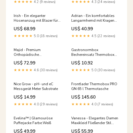
★★★★★
4.2 (9 reviews)
★★★★★
4.3 (24 reviews)
Irish - Ein eleganter
Adrian - Ein komfortables
Hosenanzug mit Blazer für
Langarmhemd mit Kragen
Damen bequeme
männer sommersneaker
US$ 68.99
US$ 40.99
damenhose alltag
★★★★★
5.0 (18 reviews)
★★★★★
4.5 (22 reviews)
Majid - Premium
Gastronormbox
Orthopädische
Bechereinsatz Thermobox
Herrenschuhe Stil Größe:42
teilbar
US$ 72.99
US$ 10.92
★★★★★
4.6 (30 reviews)
★★★★★
5.0 (30 reviews)
Nice Grow - pH- und eC
Frontlader Thermobox PRO
Messgerät Meter Substrate
GN 65 l Thermotasche
US$ 14.99
US$ 145.60
★★★★★
4.0 (29 reviews)
★★★★★
4.0 (7 reviews)
Evelina™ | Glamouröse
Vanessa - Elegantes Damen
Pufferjacke Farbe:Weiß
Maxikleid Fließender Stil
blazer damen figurbetont
US$ 49.99
US$ 55.99