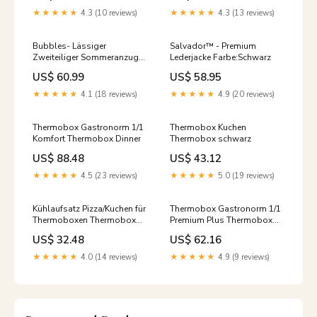
★★★★★
4.3 (10 reviews)
★★★★★
4.3 (13 reviews)
Bubbles- Lässiger
Salvador™ - Premium
Zweiteiliger Sommeranzug
Lederjacke Farbe:Schwarz
Damen orthopädische
US$ 60.99
US$ 58.95
schnürschuhe damen
★★★★★
4.1 (18 reviews)
★★★★★
4.9 (20 reviews)
Thermobox Gastronorm 1/1
Thermobox Kuchen
Komfort Thermobox Dinner
Thermobox schwarz
US$ 88.48
US$ 43.12
★★★★★
4.5 (23 reviews)
★★★★★
5.0 (19 reviews)
Kühlaufsatz Pizza/Kuchen für
Thermobox Gastronorm 1/1
Thermoboxen Thermobox
Premium Plus Thermobox
professionell
Deckel schwarz
US$ 32.48
US$ 62.16
★★★★★
4.0 (14 reviews)
★★★★★
4.9 (9 reviews)